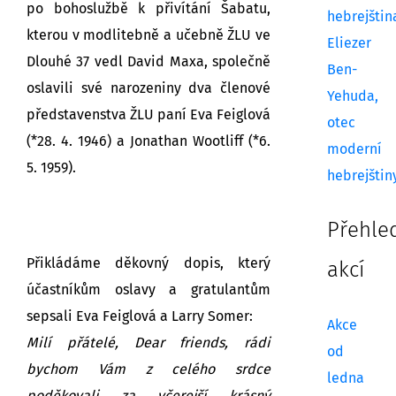
po bohoslužbě k přivítání Šabatu,
hebrejštin
kterou v modlitebně a učebně ŽLU ve
Eliezer
Dlouhé 37 vedl David Maxa, společně
Ben-
oslavili své narozeniny dva členové
Yehuda,
představenstva ŽLU paní Eva Feiglová
otec
(*28. 4. 1946) a Jonathan Wootliff (*6.
moderní
5. 1959).
hebrejštin
Přehle
Přikládáme děkovný dopis, který
akcí
účastníkům oslavy a gratulantům
sepsali Eva Feiglová a Larry Somer:
Akce
Milí přátelé, Dear friends, rádi
od
bychom Vám z celého srdce
ledna