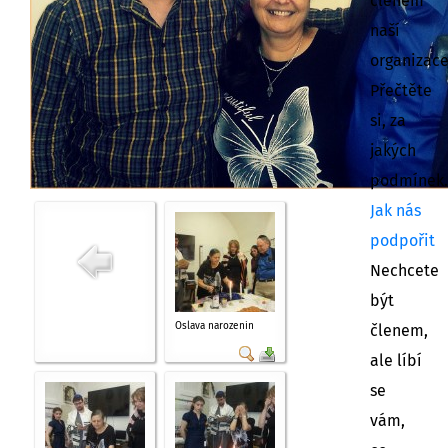
členem
naší
organizac
Přečtěte
si, za
jakých
podmínek.
Jak nás
podpořit
Nechcete
být
Oslava narozenin
členem,
ale líbí
se
vám,