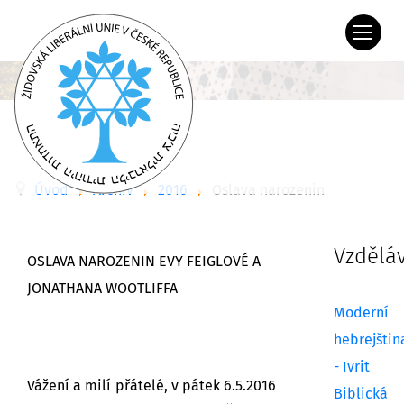
Úvod
Archiv
2016
Oslava narozenin
Vzdělá
OSLAVA NAROZENIN EVY FEIGLOVÉ A
JONATHANA WOOTLIFFA
Moderní
hebrejštin
- Ivrit
Vážení a milí přátelé, v pátek 6.5.2016
Biblická