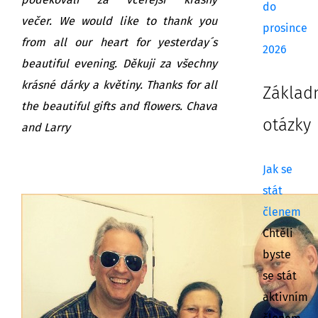
poděkovali za včerejší krásný
do
večer. We would like to thank you
prosince
from all our heart for yesterday´s
2026
beautiful evening. Děkuji za všechny
krásné dárky a květiny. Thanks for all
Základ
the beautiful gifts and flowers. Chava
otázky
and Larry
Jak se
stát
členem
Chtěli
byste
se stát
aktivním