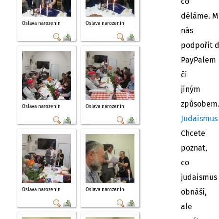
co
děláme. M
Oslava narozenin
Oslava narozenin
nás
podpořit 
PayPalem
či
jiným
způsobem
Oslava narozenin
Oslava narozenin
Judaismus
Chcete
poznat,
co
judaismus
Oslava narozenin
Oslava narozenin
obnáší,
ale