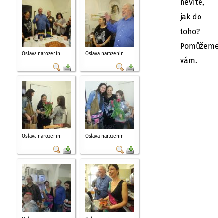
nevíte,
jak do
toho?
Pomůžem
Oslava narozenin
Oslava narozenin
vám.
Oslava narozenin
Oslava narozenin