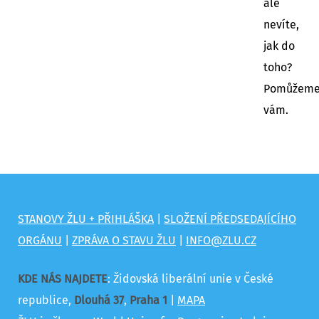
ale
nevíte,
jak do
toho?
Pomůžem
vám.
STANOVY ŽLU + PŘIHLÁŠKA
|
SLOŽENÍ PŘEDSEDAJÍCÍHO
ORGÁNU
|
ZPRÁVA O STAVU ŽLU
|
INFO@ZLU.CZ
KDE NÁS NAJDETE
: Židovská liberální unie v České
republice,
Dlouhá 37
,
Praha 1
|
MAPA