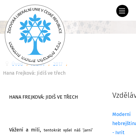
Úvod
Archiv
2017
Hana Frejková: Jidiš ve třech
Vzdělá
HANA FREJKOVÁ: JIDIŠ VE TŘECH
Moderní
hebrejštin
Vážení a milí,
tentokrát vyšel náš ‘jarní’
- Ivrit