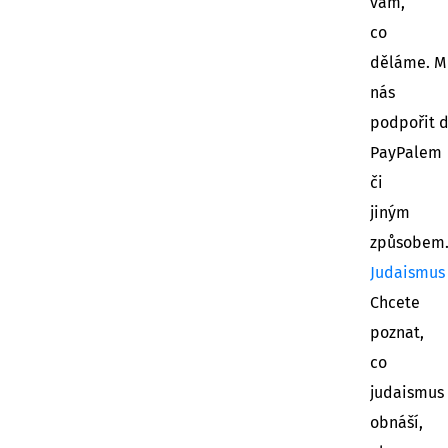
vám,
co
děláme. M
nás
podpořit 
PayPalem
či
jiným
způsobem
Judaismus
Chcete
poznat,
co
judaismus
obnáší,