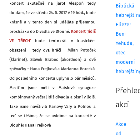
koncert skutečně na jaro! Alespoň tedy
Biblická
doufám, že
ve středu
24. 5. 2017 v 19 hod.
, bude
hebrejštin
krásně a v tento den si uděláte příjemnou
Eliezer
procházku do Divadla ve Dlouhé.
Koncert 'Jidiš
Ben-
VE TŘECH'
bude tentokrát v klasickém
Yehuda,
obsazení - tedy dva hráči -
Milan Potoček
otec
(klarinet), Slávek Brabec (akordeon) a dvě
moderní
zpěvačky - Hana Frejková
a
Marianna Borecká
.
hebrejštin
Od posledního koncertu uplynulo pár měsíců.
Mezitím jsme měli v Maislově synagoze
Přehle
kombinovaný večer jidiš divadla a písní v jidiš.
akcí
Také jsme navštívili Karlovy Vary a Polnou a
teď se těšíme, že se uvidíme na koncertě v
Akce
Dlouhé! Hana Frejková
od