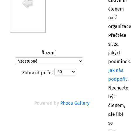
aktivním
členem
naší
organizac
Přečtěte
si, za
Řazení
jakých
podmínek.
Jak nás
Zobrazit počet
podpořit
Nechcete
být
Powered by
Phoca Gallery
členem,
ale líbí
se