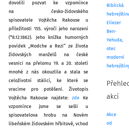
dovolili pozvat ke vzpomínce
Biblická
na
česko-židovského
hebrejštin
spisovatele
Vojtěcha Rakouse
u
Eliezer
příležitosti 155. výročí jeho narození
Ben-
(*8.12.1862).
Jeho knížka humorných
Yehuda,
povídek „Modche a Rezi“
ze života
otec
židovských manželů na české
moderní
vesnici
na přelomu 19. a 20. století
hebrejštin
mnohé z nás okouzlila a
stala se
celoživotní stálicí, ke které se
Přehle
vracíme pro potěšení.
Životopis
akcí
Vojtěcha Rakouse najdete:
zde
Ke
vzpomínce jsme se sešli u
Akce
spisovatelova hrobu na Novém
od
libeňském židovském hřbitově, vchod