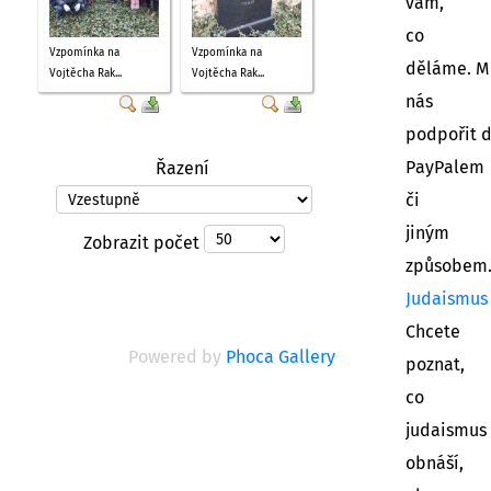
vám,
co
Vzpomínka na
Vzpomínka na
děláme. M
Vojtěcha Rak...
Vojtěcha Rak...
nás
podpořit 
PayPalem
Řazení
či
jiným
Zobrazit počet
způsobem
Judaismus
Chcete
Powered by
Phoca Gallery
poznat,
co
judaismus
obnáší,