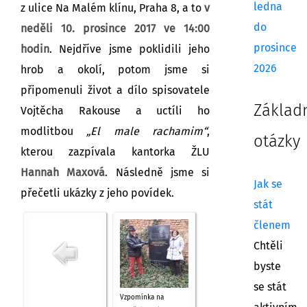
ledna
z ulice Na Malém klínu, Praha 8, a to
v
do
neděli 10. prosince 2017 ve 14:00
prosince
hodin
. Nejdříve jsme poklidili jeho
2026
hrob a okolí, potom jsme si
připomenuli život a dílo spisovatele
Základ
Vojtěcha Rakouse a uctíli ho
modlitbou
„El male rachamim“
,
otázky
kterou zazpívala kantorka ŽLU
Hannah Maxová
. Následně jsme si
Jak se
přečetli ukázky z jeho povídek.
stát
členem
Chtěli
byste
se stát
Vzpomínka na