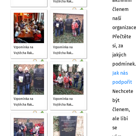
aktivním
Vojtěcha Rak...
členem
naší
organizac
Přečtěte
si, za
Vzpomínka na
Vzpomínka na
Vojtěcha Rak...
Vojtěcha Rak...
jakých
podmínek.
Jak nás
podpořit
Nechcete
Vzpomínka na
Vzpomínka na
být
Vojtěcha Rak...
Vojtěcha Rak...
členem,
ale líbí
se