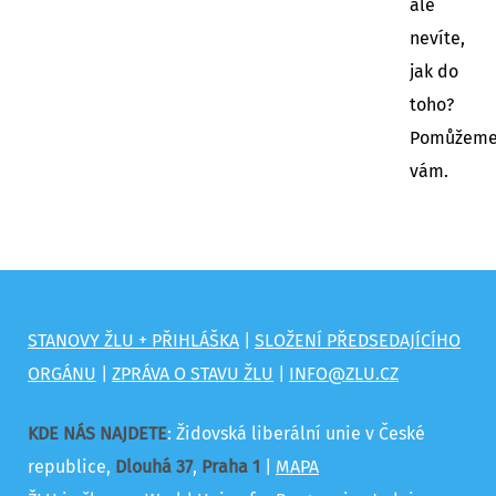
ale
nevíte,
jak do
toho?
Pomůžem
vám.
STANOVY ŽLU + PŘIHLÁŠKA
|
SLOŽENÍ PŘEDSEDAJÍCÍHO
ORGÁNU
|
ZPRÁVA O STAVU ŽLU
|
INFO@ZLU.CZ
KDE NÁS NAJDETE
: Židovská liberální unie v České
republice,
Dlouhá 37
,
Praha 1
|
MAPA