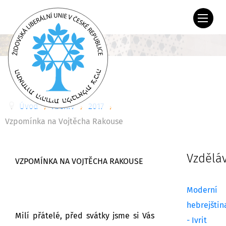
Úvod
Archiv
2017
Vzpomínka na Vojtěcha Rakouse
Vzdělá
VZPOMÍNKA NA VOJTĚCHA RAKOUSE
Moderní
hebrejštin
Milí přátelé,
před svátky jsme si Vás
- Ivrit