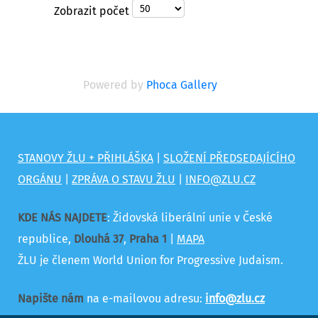
Zobrazit počet
Powered by
Phoca Gallery
STANOVY ŽLU + PŘIHLÁŠKA
|
SLOŽENÍ PŘEDSEDAJÍCÍHO
ORGÁNU
|
ZPRÁVA O STAVU ŽLU
|
INFO@ZLU.CZ
KDE NÁS NAJDETE
: Židovská liberální unie v České
republice,
Dlouhá 37
,
Praha 1
|
MAPA
ŽLU je členem World Union for Progressive Judaism.
Napište nám
na e-mailovou adresu:
info@zlu.cz