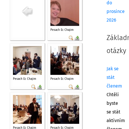
do
prosince
2026
Pesach Ec Chajim
Základ
otázky
Jak se
stát
Pesach Ec Chajim
Pesach Ec Chajim
členem
Chtěli
byste
se stát
aktivním
Pesach Ec Chajim
Pesach Ec Chajim