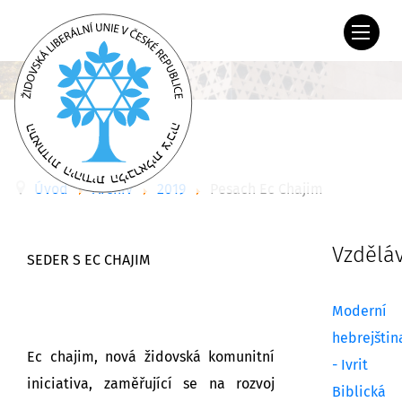
Úvod
Archiv
2019
Pesach Ec Chajim
Vzdělá
SEDER S EC CHAJIM
Moderní
hebrejštin
Ec chajim, nová židovská komunitní
- Ivrit
iniciativa, zaměřující se na rozvoj
Biblická