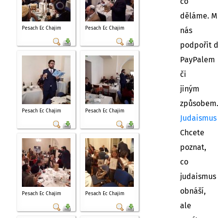
co
děláme. M
Pesach Ec Chajim
Pesach Ec Chajim
nás
podpořit 
PayPalem
či
jiným
způsobem
Pesach Ec Chajim
Pesach Ec Chajim
Judaismus
Chcete
poznat,
co
judaismus
obnáší,
Pesach Ec Chajim
Pesach Ec Chajim
ale