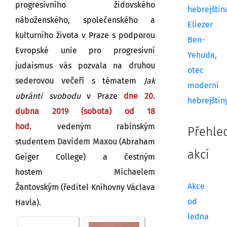
progresivního židovského
hebrejštin
náboženského, společenského a
Eliezer
kulturního života v Praze s podporou
Ben-
Evropské unie pro progresivní
Yehuda,
judaismus vás pozvala na
druhou
otec
sederovou večeři
s tématem
Jak
moderní
ubránti svobodu
v Praze
dne 20.
hebrejštin
dubna 2019 (sobota) od 18
hod
.
vedeným rabínským
Přehle
studentem
Davidem Maxou
(Abraham
akcí
Geiger College) a čestným
hostem
Michaelem
Akce
Žantovským
(ředitel Knihovny Václava
od
Havla).
ledna