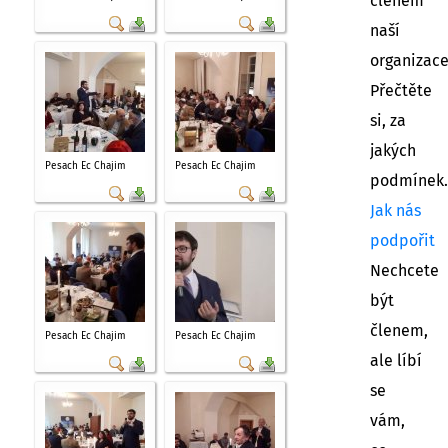
členem
naší
organizac
Přečtěte
si, za
jakých
Pesach Ec Chajim
Pesach Ec Chajim
podmínek.
Jak nás
podpořit
Nechcete
být
členem,
Pesach Ec Chajim
Pesach Ec Chajim
ale líbí
se
vám,