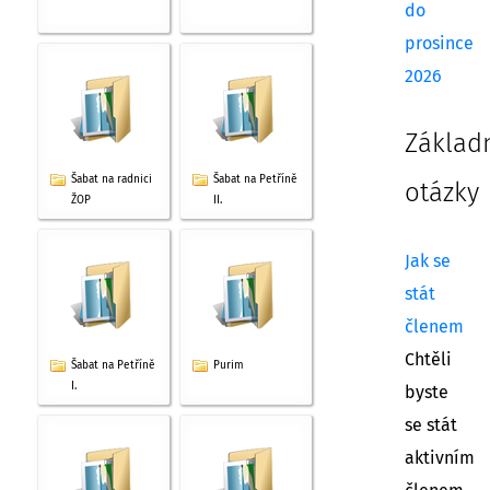
do
prosince
2026
Základ
Šabat na radnici
Šabat na Petříně
otázky
ŽOP
II.
Jak se
stát
členem
Chtěli
Šabat na Petříně
Purim
I.
byste
se stát
aktivním