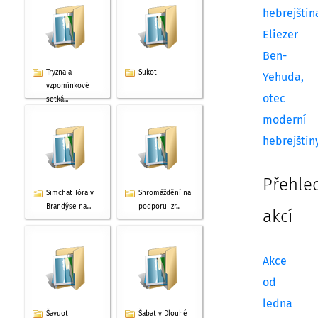
hebrejštin
Eliezer
Ben-
Tryzna a
Sukot
Yehuda,
vzpomínkové
otec
setká...
moderní
hebrejštin
Přehle
Simchat Tóra v
Shromáždění na
Brandýse na...
podporu Izr...
akcí
Akce
od
ledna
Šavuot
Šabat v Dlouhé