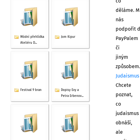
co
děláme. M
nás
podpořit 
Módní přehlídka
Jom Kipur
PayPalem
Ateliéru D...
či
jiným
způsobem
Judaismus
Chcete
Festival 9 bran
Dopisy Evy a
poznat,
Petra Erbenov...
co
judaismus
obnáší,
ale