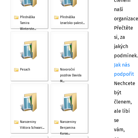
členem
naší
Přednáška
Přednáška
organizac
Tamira
Izraelsko-palest...
Přečtěte
Winterste...
si, za
jakých
podmínek.
Jak nás
Pesach
Novoroční
podpořit
pozdrav Davida
M...
Nechcete
být
členem,
ale líbí
se
Narozeniny
Narozeniny
Viktora Schwarc...
Benjamina
vám,
Kuras...