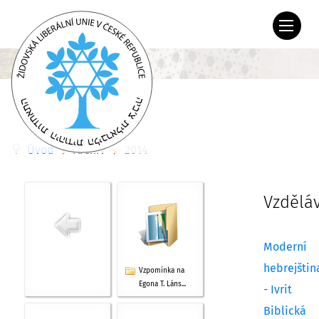
Úvod
Archiv
2014
Vzdělá
Moderní
hebrejštin
Vzpomínka na
Egona T. Láns...
- Ivrit
Biblická