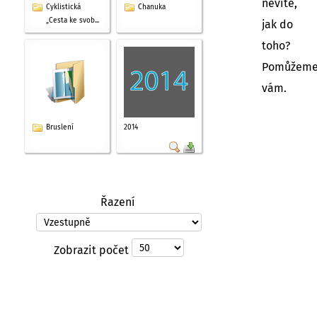
nevíte,
Cyklistická
Chanuka
„Cesta ke svob...
jak do
toho?
Pomůžem
vám.
Bruslení
2014
Řazení
Zobrazit počet