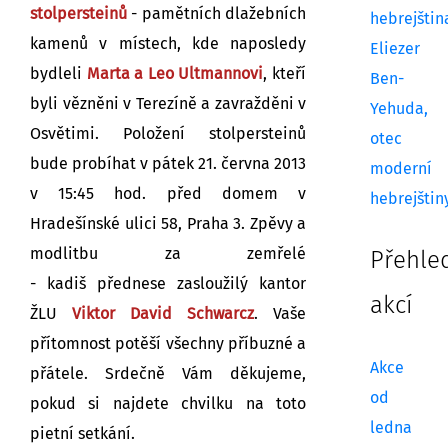
stolpersteinů
- pamětních dlažebních
hebrejštin
kamenů v místech, kde naposledy
Eliezer
bydleli
Marta a Leo Ultmannovi
, kteří
Ben-
byli vězněni v Terezíně a zavražděni v
Yehuda,
Osvětimi. Položení stolpersteinů
otec
bude probíhat v pátek 21. června 2013
moderní
v 15:45 hod. před domem v
hebrejštin
Hradešínské ulici 58, Praha 3. Zpěvy a
modlitbu za zemřelé
Přehle
- kadiš přednese zasloužilý kantor
akcí
ŽLU
Viktor David Schwarcz
. Vaše
přítomnost potěší všechny příbuzné a
Akce
přátele. Srdečně Vám děkujeme,
od
pokud si najdete chvilku na toto
ledna
pietní setkání.