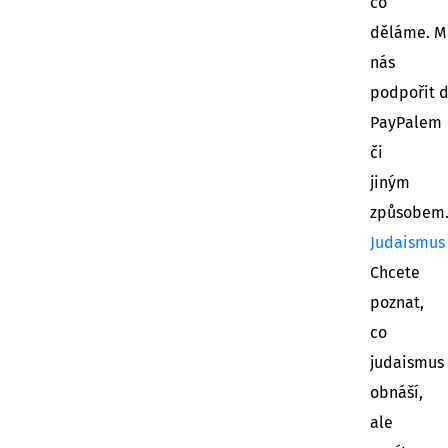
co
děláme. M
nás
podpořit 
PayPalem
či
jiným
způsobem
Judaismus
Chcete
poznat,
co
judaismus
obnáší,
ale