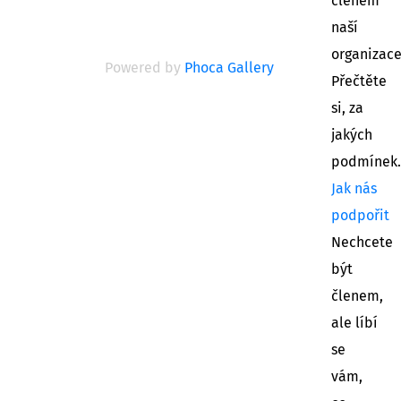
členem
naší
organizac
Powered by
Phoca Gallery
Přečtěte
si, za
jakých
podmínek.
Jak nás
podpořit
Nechcete
být
členem,
ale líbí
se
vám,