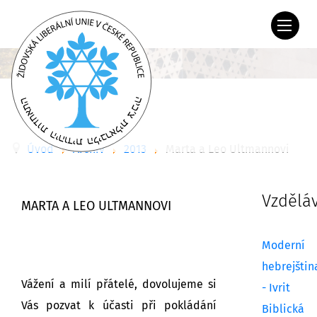
Úvod
Archiv
2013
Marta a Leo Ultmannovi
Vzdělá
MARTA A LEO ULTMANNOVI
Moderní
hebrejštin
Vážení a milí přátelé, dovolujeme si
- Ivrit
Vás pozvat k účasti při pokládání
Biblická