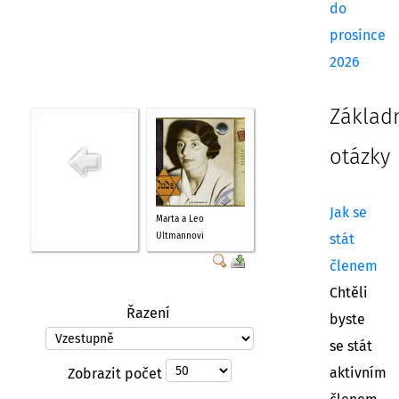
do
prosince
2026
Základ
otázky
Jak se
Marta a Leo
Ultmannovi
stát
členem
Chtěli
Řazení
byste
se stát
aktivním
Zobrazit počet