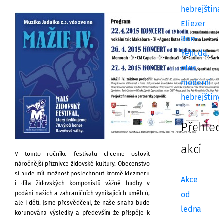
hebrejštin
Eliezer
Ben-
Yehuda,
otec
moderní
hebrejštin
Přehle
akcí
V tomto ročníku festivalu chceme oslovit
náročnější příznivce židovské kultury. Obecenstvo
si bude mít možnost poslechnout kromě klezmeru
Akce
i díla židovských komponistů vážné hudby v
podání našich a zahraničních vynikajících umělců,
od
ale i dětí. Jsme přesvědčeni, že naše snaha bude
ledna
korunována výsledky a především
že přispěje
k