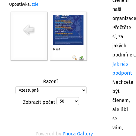
členem
Upoutávka:
zde
naší
organizac
Přečtěte
si, za
jakých
Mažif
podmínek.
Jak nás
podpořit
Řazení
Nechcete
být
členem,
Zobrazit počet
ale líbí
se
vám,
Powered by
Phoca Gallery