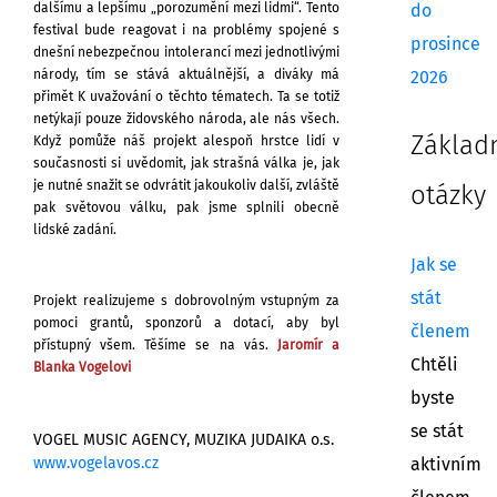
dalšímu a lepšímu „porozumění mezi lidmi“.
Tento
do
festival bude reagovat i na problémy
spojené s
prosince
dnešní nebezpečnou intolerancí
mezi jednotlivými
národy, tím se stává aktuálnější,
a diváky má
2026
přimět K uvažování o těchto tématech. Ta se totiž
netýkají
pouze židovského národa, ale nás všech.
Základ
Když pomůže náš projekt
alespoň hrstce lidí v
současnosti si uvědomit,
jak strašná válka je, jak
je nutné snažit se odvrátit jakoukoliv další, zvláště
otázky
pak
světovou válku, pak jsme splnili obecně
lidské zadání.
Jak se
stát
Projekt realizujeme s dobrovolným vstupným za
pomoci grantů,
sponzorů a dotací, aby byl
členem
přístupný všem.
Těšíme se na vás.
Jaromír a
Chtěli
Blanka Vogelovi
byste
se stát
VOGEL MUSIC AGENCY, MUZIKA JUDAIKA o.s.
www.vogelavos.cz
aktivním