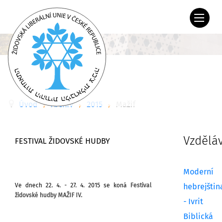
Úvod
Archiv
2015
Mažif
Vzdělá
FESTIVAL ŽIDOVSKÉ HUDBY
Moderní
Ve dnech 22. 4. - 27. 4. 2015 se koná
Festival
hebrejštin
židovské hudby MAŽIF IV.
- Ivrit
Biblická