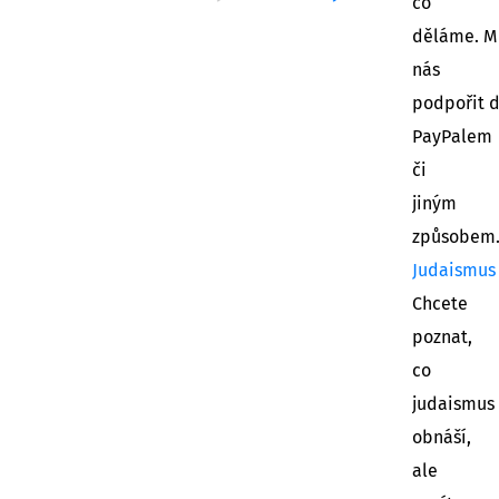
co
děláme. M
nás
podpořit 
PayPalem
či
jiným
způsobem
Judaismus
Chcete
poznat,
co
judaismus
obnáší,
ale