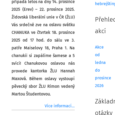
připadá letos na dny
14. prosince
hebrejštin
2025 (Erev) – 22. prosince 2025
.
Židovská liberální unie v ČR (ŽLU)
Přehle
Vás srdečně zve na
oslavu svátku
akcí
CHANUKA ve čtvrtek 18. prosince
2025 od 17 hod.
do sálu ve 3.
Akce
patře Maiselovy 18, Praha 1. Na
od
chanukii si zapálíme šamese a 5
ledna
svící! Chanukovou oslavou nás
do
provede
kantorka ŽLU Hannah
prosince
Maxová
. Během oslavy vystoupí
2026
pěvecký sbor ŽLU Rimon vedený
Martou Študentovou
.
Základ
Více informací...
otázky