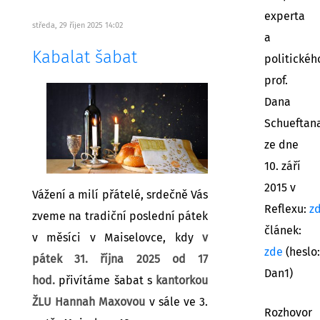
experta
středa, 29 říjen 2025 14:02
a
Kabalat šabat
politickéh
prof.
Dana
Schueftan
ze dne
10. září
2015 v
Vážení a milí přátelé, srdečně Vás
Reflexu:
z
zveme na tradiční poslední pátek
článek:
v měsíci v Maiselovce, kdy
v
zde
(heslo:
pátek 31. října 2025 od 17
Dan1)
hod.
přivítáme šabat s
kantorkou
ŽLU Hannah Maxovou
v sále ve 3.
Rozhovor