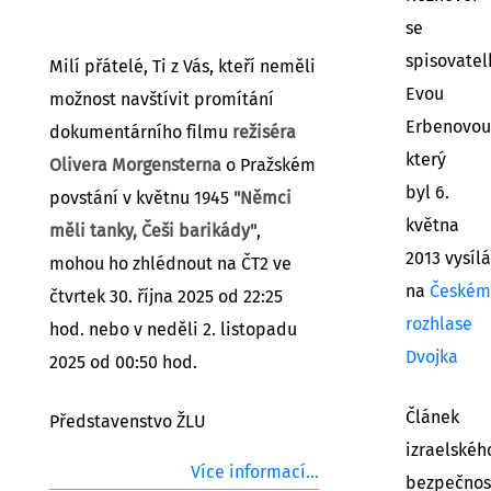
se
spisovatel
Milí přátelé, Ti z Vás, kteří neměli
Evou
možnost navštívit promítání
Erbenovou
dokumentárního filmu
režiséra
který
Olivera Morgensterna
o Pražském
byl 6.
povstání v květnu 1945
"Němci
května
měli tanky, Češi barikády"
,
2013 vysíl
mohou ho zhlédnout na ČT2 ve
na
Českém
čtvrtek 30. října 2025 od 22:25
rozhlase
hod. nebo v neděli 2. listopadu
Dvojka
2025 od 00:50 hod.
Článek
Představenstvo ŽLU
izraelské
Více informací...
bezpečnos