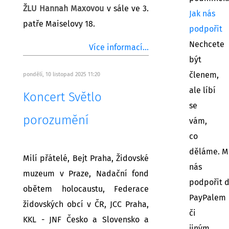
ŽLU Hannah Maxovou
v sále ve 3.
Jak nás
patře Maiselovy 18.
podpořit
Nechcete
Více informací...
být
členem,
pondělí, 10 listopad 2025 11:20
ale líbí
Koncert Světlo
se
porozumění
vám,
co
děláme. M
Milí přátelé, Bejt Praha, Židovské
nás
muzeum v Praze, Nadační fond
podpořit 
obětem holocaustu, Federace
PayPalem
židovských obcí v ČR, JCC Praha,
či
KKL - JNF Česko a Slovensko a
jiným