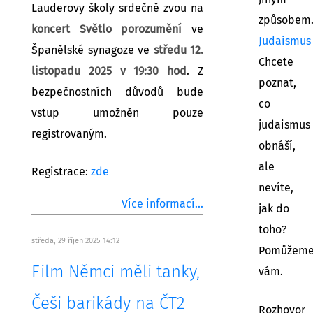
Lauderovy školy srdečně zvou na
způsobem
koncert Světlo porozumění
ve
Judaismus
Španělské synagoze ve
středu 12.
Chcete
listopadu 2025 v 19:30 hod
. Z
poznat,
bezpečnostních důvodů bude
co
vstup umožněn pouze
judaismus
registrovaným.
obnáší,
ale
Registrace:
zde
nevíte,
Více informací...
jak do
toho?
středa, 29 říjen 2025 14:12
Pomůžem
Film Němci měli tanky,
vám.
Češi barikády na ČT2
Rozhovor