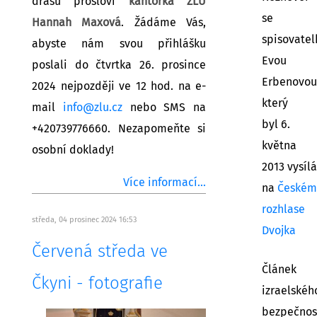
drašu prosloví
kantorka ŽLU
se
Hannah Maxová
. Žádáme Vás,
spisovatel
abyste nám svou přihlášku
Evou
poslali do čtvrtka 26. prosince
Erbenovou
2024 nejpozději ve 12 hod. na e-
který
mail
info@zlu.cz
nebo SMS na
byl 6.
+420739776660. Nezapomeňte si
května
osobní doklady!
2013 vysíl
Více informací...
na
Českém
rozhlase
středa, 04 prosinec 2024 16:53
Dvojka
Červená středa ve
Článek
Čkyni - fotografie
izraelské
bezpečnos