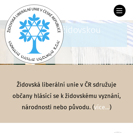
ŽLU ... brání židovskou
pospolitost
Židovská liberální unie v ČR sdružuje
občany hlásící se k židovskému vyznání,
národnosti nebo původu. (
více...
)