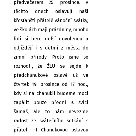
předvečerem 25. prosince. V
těchto dnech oslavují naši
křesťanští přátelé vánoční svátky,
ve školách mají prázdniny, mnoho
lidí si bere delší dovolenou a
odjíždějí i s dětmi z města do
zimní přírody. Proto jsme se
rozhodli, že ŽLU se sejde k
předchanukové oslavě už ve
čtvrtek 19. prosince od 17 hod.,
kdy si na chanukii budeme moci
zapálit pouze přední 9. svíci
šamaš, ale to nám nevezme
radost ze svátečního setkání s
přáteli :-) Chanukovou oslavou