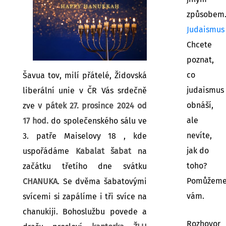
způsobem
Judaismus
Chcete
poznat,
co
Šavua tov, milí přátelé, Židovská
judaismus
liberální unie v ČR Vás srdečně
obnáší,
zve
v pátek 27. prosince 2024 od
ale
17 hod.
do společenského sálu ve
nevíte,
3. patře Maiselovy 18 , kde
jak do
uspořádáme
Kabalat šabat
na
toho?
začátku třetího dne svátku
Pomůžem
CHANUKA
. Se dvěma šabatovými
vám.
svícemi si zapálíme i tři svíce na
chanukiji. Bohoslužbu povede a
Rozhovor