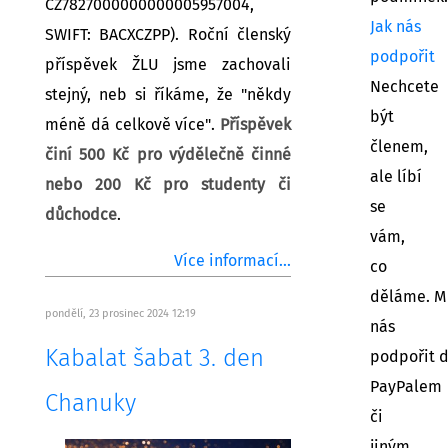
CZ7827000000000005957004,
Jak nás
SWIFT: BACXCZPP). Roční členský
podpořit
příspěvek ŽLU jsme zachovali
Nechcete
stejný, neb si říkáme, že "někdy
být
méně dá celkově více".
Příspěvek
členem,
činí 500 Kč pro výdělečně činné
ale líbí
nebo 200 Kč pro studenty či
se
důchodce
.
vám,
Více informací...
co
děláme. M
pondělí, 23 prosinec 2024 12:19
nás
Kabalat šabat 3. den
podpořit 
PayPalem
Chanuky
či
jiným