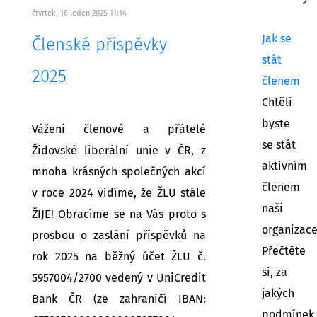
čtvrtek, 16 leden 2025 11:14
Jak se
Členské příspěvky
stát
2025
členem
Chtěli
byste
Vážení členové a přátelé
se stát
Židovské liberální unie v ČR, z
aktivním
mnoha krásných společných akcí
členem
v roce 2024 vidíme, že ŽLU stále
naší
ŽIJE! Obracíme se na Vás proto s
organizac
prosbou o zaslání příspěvků na
Přečtěte
rok 2025 na běžný účet ŽLU č.
si, za
5957004/2700 vedený v UniCredit
jakých
Bank ČR (ze zahraničí IBAN:
podmínek.