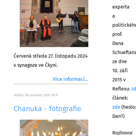
experta
a
politickéh
prof.
Dana
Schueftan
Červená středa 27. listopadu 2024
ze dne
v synagoze ve Čkyni.
10. září
Více informací...
2015 v
Reflexu:
z
středa, 04 prosinec 2024 16:31
článek:
zde
(heslo:
Chanuka - fotografie
Dan1)
Rozhovor