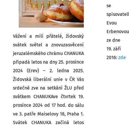
se
spisovatel
Evou
Erbenovou
Vážení a milí přátelé, židovský
ze dne
svátek světel a znovuzasvěcení
19. září
jeruzalémského chrámu
CHANUKA
2016:
zde
připadá letos na dny
25. prosince
2024 (Erev) – 2. ledna 2025
.
Židovská liberální unie v ČR Vás
srdečně zve na
setkání ŽLU před
svátkem CHANUKA
ve čtvrtek 19.
prosince 2024 od 17 hod.
do sálu
ve 3. patře Maiselovy 18, Praha 1.
Svátek CHANUKA začíná letos