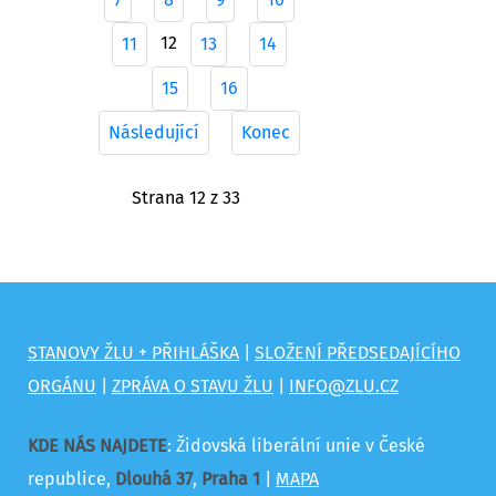
7
8
9
10
12
11
13
14
15
16
Následující
Konec
Strana 12 z 33
STANOVY ŽLU + PŘIHLÁŠKA
|
SLOŽENÍ PŘEDSEDAJÍCÍHO
ORGÁNU
|
ZPRÁVA O STAVU ŽLU
|
INFO@ZLU.CZ
KDE NÁS NAJDETE
: Židovská liberální unie v České
republice,
Dlouhá 37
,
Praha 1
|
MAPA