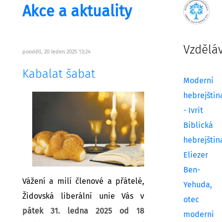
Akce a aktuality
Vzdělá
pondělí, 20 leden 2025 13:24
Kabalat šabat
Moderní
hebrejštin
- Ivrit
Biblická
hebrejštin
Eliezer
Ben-
Vážení a milí členové a přátelé,
Yehuda,
Židovská liberální unie Vás v
otec
pátek 31. ledna 2025 od 18
moderní