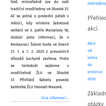
hod.
mimořádně zve do naší
hebrejštin
tradiční modlitebny ve Dlouhé 37.
Ač se jedná o poslední pátek v
Přehle
měsíci, kdy míváme šabatová
akcí
setkání ve 3. patře Maiselovy 18,
dostali jsme informaci, že v
Akce
Restauraci Šalom bude ve dnech
od
31. 1. a 1. 2. 2025 z provozních
ledna
důvodů kuchyně zavřena. Proto
do
se tentokrát sejdeme v
prosince
modlitebně ŽLU ve Dlouhé
2026
37.
Přivítání šabatu
povede
kantorka ŽLU Hannah Maxová
.
Základ
Více informací...
otázky