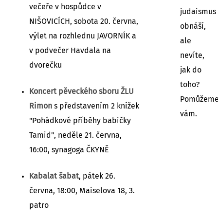
večeře v hospůdce v
judaismus
NIŠOVICÍCH, sobota 20. června,
obnáší,
výlet na rozhlednu JAVORNÍK a
ale
v podvečer Havdala na
nevíte,
dvorečku
jak do
toho?
Koncert pěveckého sboru ŽLU
Pomůžem
Rimon
s představením 2 knížek
vám.
"Pohádkové příběhy babičky
Tamid", neděle 21. června,
16:00, synagoga ČKYNĚ
Kabalat šabat
, pátek 26.
června, 18:00, Maiselova 18, 3.
patro