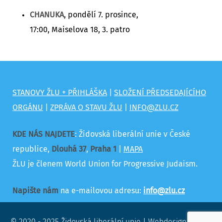
CHANUKA
, pondělí 7. prosince,
17:00, Maiselova 18, 3. patro
STANOVY ŽLU + PŘIHLÁŠKA
|
SLOŽENÍ PŘEDSEDAJÍCÍHO
ORGÁNU
|
ZPRÁVA O STAVU ŽLU
|
INFO@ZLU.CZ
KDE NÁS NAJDETE
: Židovská liberální unie v České
republice,
Dlouhá 37
,
Praha 1
|
MAPA
ŽLU je členem World Union for Progressive Judaism.
Napište nám
na e-mailovou adresu:
info@zlu.cz