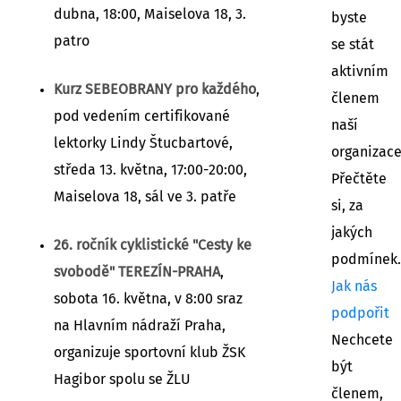
dubna, 18:00, Maiselova 18, 3.
byste
patro
se stát
aktivním
Kurz SEBEOBRANY pro každého
,
členem
pod vedením certifikované
naší
lektorky Lindy Štucbartové,
organizac
středa 13. května, 17:00-20:00,
Přečtěte
Maiselova 18, sál ve 3. patře
si, za
jakých
26. ročník cyklistické "Cesty ke
podmínek.
svobodě" TEREZÍN-PRAHA
,
Jak nás
sobota 16. května, v 8:00 sraz
podpořit
na Hlavním nádraží Praha,
Nechcete
organizuje sportovní klub ŽSK
být
Hagibor spolu se ŽLU
členem,