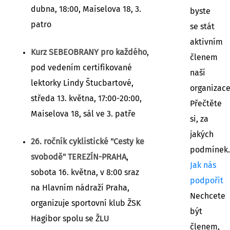
dubna, 18:00, Maiselova 18, 3.
byste
patro
se stát
aktivním
Kurz SEBEOBRANY pro každého
,
členem
pod vedením certifikované
naší
lektorky Lindy Štucbartové,
organizac
středa 13. května, 17:00-20:00,
Přečtěte
Maiselova 18, sál ve 3. patře
si, za
jakých
26. ročník cyklistické "Cesty ke
podmínek.
svobodě" TEREZÍN-PRAHA
,
Jak nás
sobota 16. května, v 8:00 sraz
podpořit
na Hlavním nádraží Praha,
Nechcete
organizuje sportovní klub ŽSK
být
Hagibor spolu se ŽLU
členem,