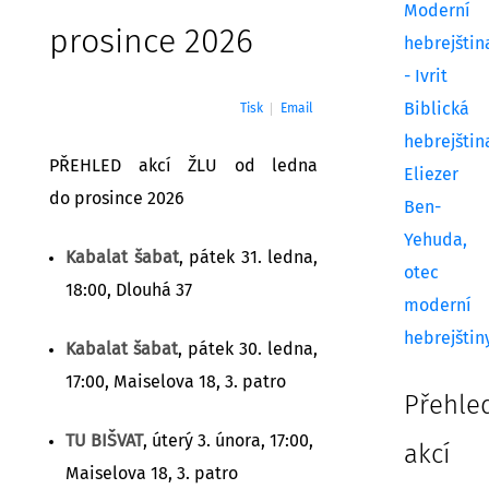
Moderní
prosince 2026
hebrejštin
- Ivrit
Biblická
Tisk
Email
hebrejštin
PŘEHLED akcí ŽLU od ledna
Eliezer
do prosince 2026
Ben-
Yehuda,
Kabalat šabat
, pátek 31. ledna,
otec
18:00, Dlouhá 37
moderní
hebrejštin
Kabalat šabat
, pátek 30. ledna,
17:00, Maiselova 18, 3. patro
Přehle
TU BIŠVAT
, úterý 3. února, 17:00,
akcí
Maiselova 18, 3. patro