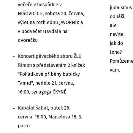
večeře v hospůdce v
judaismus
NIŠOVICÍCH, sobota 20. června,
obnáší,
výlet na rozhlednu JAVORNÍK a
ale
v podvečer Havdala na
nevíte,
dvorečku
jak do
toho?
Koncert pěveckého sboru ŽLU
Pomůžem
Rimon
s představením 2 knížek
vám.
"Pohádkové příběhy babičky
Tamid", neděle 21. června,
16:00, synagoga ČKYNĚ
Kabalat šabat
, pátek 26.
června, 18:00, Maiselova 18, 3.
patro