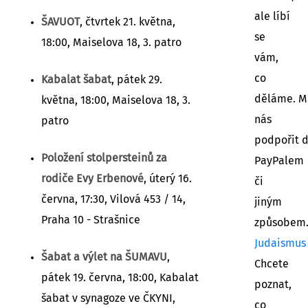
ale líbí
ŠAVUOT
, čtvrtek 21. května,
se
18:00, Maiselova 18, 3. patro
vám,
co
Kabalat šabat
, pátek 29.
děláme. M
května, 18:00, Maiselova 18, 3.
nás
patro
podpořit 
Položení stolpersteinů za
PayPalem
rodiče Evy Erbenové
, úterý 16.
či
června, 17:30, Vilová 453 / 14,
jiným
Praha 10 - Strašnice
způsobem
Judaismus
Šabat a výlet na ŠUMAVU
,
Chcete
pátek 19. června, 18:00, Kabalat
poznat,
šabat v synagoze ve ČKYNI,
co