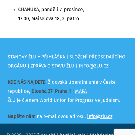
CHANUKA
, pondělí 7. prosince,
17:00, Maiselova 18, 3. patro
STANOVY ŽLU + PŘIHLÁŠKA
|
SLOŽENÍ PŘEDSEDAJÍCÍHO
ORGÁNU
|
ZPRÁVA O STAVU ŽLU
|
INFO@ZLU.CZ
KDE NÁS NAJDETE
: Židovská liberální unie v České
republice,
Dlouhá 37
,
Praha 1
|
MAPA
ŽLU je členem World Union for Progressive Judaism.
Napište nám
na e-mailovou adresu:
info@zlu.cz